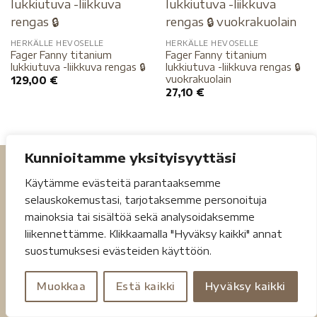
HERKÄLLE HEVOSELLE
HERKÄLLE HEVOSELLE
Fager Fanny titanium
Fager Fanny titanium
lukkiutuva -liikkuva rengas 🔒
lukkiutuva -liikkuva rengas 🔒
vuokrakuolain
129,00
€
27,10
€
Kunnioitamme yksityisyyttäsi
Käytämme evästeitä parantaaksemme
selauskokemustasi, tarjotaksemme personoituja
mainoksia tai sisältöä sekä analysoidaksemme
liikennettämme. Klikkaamalla "Hyväksy kaikki" annat
Tietosuojaseloste
Toimitusehdot
suostumuksesi evästeiden käyttöön.
Copyright 2026 ©
Jouheva.net
Muokkaa
Estä kaikki
Hyväksy kaikki