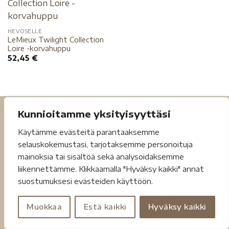
HEVOSELLE
LeMieux Twilight Collection
Loire -korvahuppu
52,45
€
Kunnioitamme yksityisyyttäsi
Käytämme evästeitä parantaaksemme
selauskokemustasi, tarjotaksemme personoituja
mainoksia tai sisältöä sekä analysoidaksemme
liikennettämme. Klikkaamalla "Hyväksy kaikki" annat
Tietosuojaseloste
Toimitusehdot
suostumuksesi evästeiden käyttöön.
Copyright 2026 ©
Jouheva.net
Muokkaa
Estä kaikki
Hyväksy kaikki