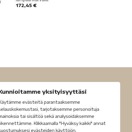
i
172,45
€
Kunnioitamme yksityisyyttäsi
Käytämme evästeitä parantaaksemme
selauskokemustasi, tarjotaksemme personoituja
mainoksia tai sisältöä sekä analysoidaksemme
liikennettämme. Klikkaamalla "Hyväksy kaikki" annat
suostumuksesi evästeiden käyttöön.