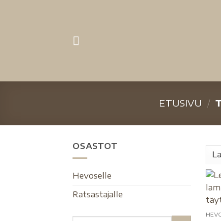
ETUSIVU
/
T
OSASTOT
Hevoselle
Ratsastajalle
HEV