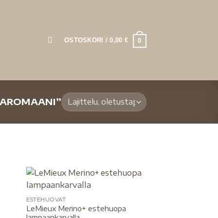
OSTOSKORI /
0,00
€
0
VAROMAANI”
ESTEHUOVAT
LeMieux Merino+ estehuopa
lampaankarvalla