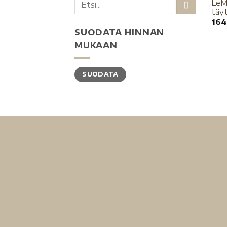
LeM
täyt
164
SUODATA HINNAN
MUKAAN
SUODATA