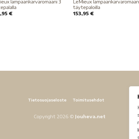
ieux lampaankarvaromaani 3
LeMieux lampaankarvaromaan
epalalla
täytepaloilla
,95
€
153,95
€
Tietosuojaseloste
Toimitusehdot
Copyright 2026 ©
Jouheva.net