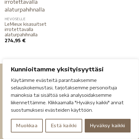
HEVOSELLE
LeMieux kisasuitset
irrotettavalla
alaturpahihnalla
274,95
€
Kunnioitamme yksityisyyttäsi
Käytämme evästeitä parantaaksemme
selauskokemustasi, tarjotaksemme personoituja
mainoksia tai sisältöä sekä analysoidaksemme
liikennettämme. Klikkaamalla "Hyväksy kaikki" annat
Tietosuojaseloste
Toimitusehdot
suostumuksesi evästeiden käyttöön.
Copyright 2026 ©
Jouheva.net
Muokkaa
Estä kaikki
Hyväksy kaikki