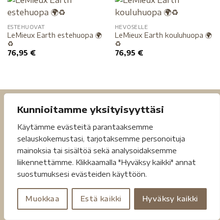
ESTEHUOVAT
HEVOSELLE
LeMieux Earth estehuopa 🌍
LeMieux Earth kouluhuopa 🌍
♻️
♻️
76,95
€
76,95
€
Kunnioitamme yksityisyyttäsi
Käytämme evästeitä parantaaksemme
selauskokemustasi, tarjotaksemme personoituja
mainoksia tai sisältöä sekä analysoidaksemme
Tietosuojaseloste
Toimitusehdot
liikennettämme. Klikkaamalla "Hyväksy kaikki" annat
suostumuksesi evästeiden käyttöön.
Copyright 2026 ©
Jouheva.net
Muokkaa
Estä kaikki
Hyväksy kaikki