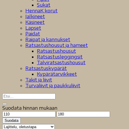
Sukat
HennaK korut
Jalkineet
Käsineet
Lapset
Paidat
Raipat ja kannukset
Ratsastushousut ja hameet
Ratsastushousut
Ratsastusleggingsit
Talviratsastushousut
Ratsastuskypärät
Kypärätarvikkeet
Takit ja liivit
Turvaliivit ja paukkuliivit
Suodata hinnan mukaan
Minimihinta
Maksimihinta
Suodata