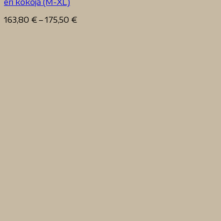
eri kokoja (M-XL)
Hintaluokka:
163,80
€
–
175,50
€
163,80 €
-
175,50 €