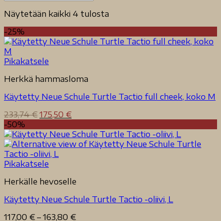
Näytetään kaikki 4 tulosta
-25%
Pikakatsele
Herkkä hammasloma
Käytetty Neue Schule Turtle Tactio full cheek, koko M
Alkuperäinen
Nykyinen
233,74
€
175,50
€
hinta
hinta
-50%
oli:
on:
233,74 €.
175,50 €.
Pikakatsele
Herkälle hevoselle
Käytetty Neue Schule Turtle Tactio -oliivi, L
Hintaluokka:
117,00
€
–
163,80
€