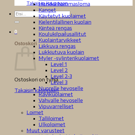
Takaisin kauppaan
Herkkä hammasloma
Kanget
Etsi:
Käytetyt kuolaimet
Kielentilallinen kuolain
Kiinteä rengas
0
Koulukilpailusallitut
Kuolaintarvikkeet
Ostoskori
Liikkuva rengas
Lukkiutuva kuolain
Myler -sylinterikuolaimet
Level 1
Level 2
Level 2-3
Ostoskori on tyhjä.
Level 3
Nuorelle hevoselle
Takaisin kauppaan
Ravikuolaimet
Vahvalle hevoselle
Vipuvarrelliset
Loimet
Talliloimet
Ulkoloimet
Muut varusteet