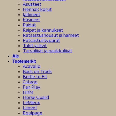
Asusteet
HennaK korut
Jalkineet
Käsineet
Paidat
Raipat ja kannukset
Ratsastushousut ja hameet
Ratsastuskypärät
Takit ja liivit
Turvaliivit ja paukkuliivit
Ale
Tuotemerkit
Acavallo
Back on Track
Bridle to Fit
Catago
Fair Play
HKM
Horse Guard
LeMieux
Leovet
Equipage