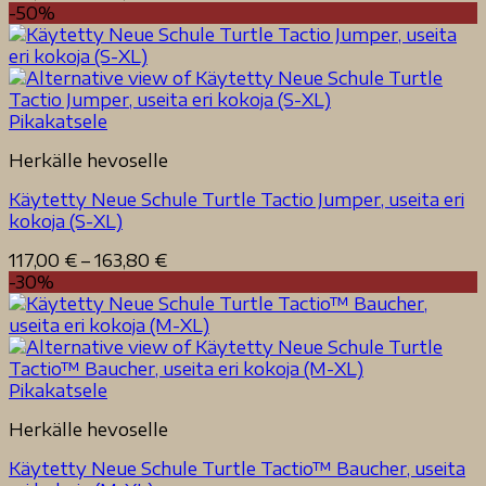
117,00 €
-50%
-
163,80 €
Pikakatsele
Herkälle hevoselle
Käytetty Neue Schule Turtle Tactio Jumper, useita eri
kokoja (S-XL)
Hintaluokka:
117,00
€
–
163,80
€
117,00 €
-30%
-
163,80 €
Pikakatsele
Herkälle hevoselle
Käytetty Neue Schule Turtle Tactio™ Baucher, useita