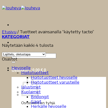
Skip
to
content
Etusivu
/
Tuotteet avainsanalla “käytetty tactio”
KATEGORIAT
Näytetään kaikki 4 tulosta
Etsi:
Osastot
Hevoselle
Ostoskori /
0,00
€
0
Hoitotuotteet
Hoitotuotteet hevoselle
Hoitotuotteet varusteille
Jalustimet
Kuolaimet
Bridongit
Gägit
Ostoskori on tyhjä.
Herkälle hevoselle