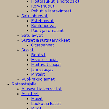
Hoitolaukut ja hoitopakit
Korvahuput
Rehut ja lisäravinteet
Satulahuovat
Estehuovat
Kouluhuovat
Padit ja romaanit
Satulavyöt
Suitset ja suitsitarvikkeet
Otsapannat
Suojat
Bootsit
Hivutussuojat
Hoitavat suojat
Jännesuojat
Pintelit
Vuokrakuolaimet
Ratsastajalle
Alusasut ja kerrastot
Asusteet
Huivit
Laukut ja kassit
Pipot