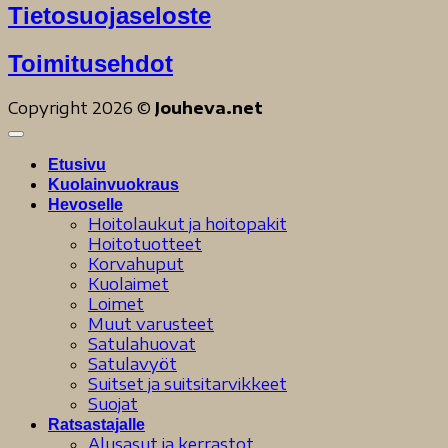
Tietosuojaseloste
Toimitusehdot
Copyright 2026 ©
Jouheva.net
Etusivu
Kuolainvuokraus
Hevoselle
Hoitolaukut ja hoitopakit
Hoitotuotteet
Korvahuput
Kuolaimet
Loimet
Muut varusteet
Satulahuovat
Satulavyöt
Suitset ja suitsitarvikkeet
Suojat
Ratsastajalle
Alusasut ja kerrastot