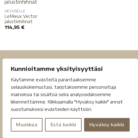
HEVOSELLE
LeMieux Vector
jalustinhihnat
114,95
€
Kunnioitamme yksityisyyttäsi
Käytämme evästeitä parantaaksemme
selauskokemustasi, tarjotaksemme personoituja
mainoksia tai sisältöä sekä analysoidaksemme
Tietosuojaseloste
Toimitusehdot
liikennettämme. Klikkaamalla "Hyväksy kaikki" annat
suostumuksesi evästeiden käyttöön.
Copyright 2026 ©
Jouheva.net
Muokkaa
Estä kaikki
Hyväksy kaikki