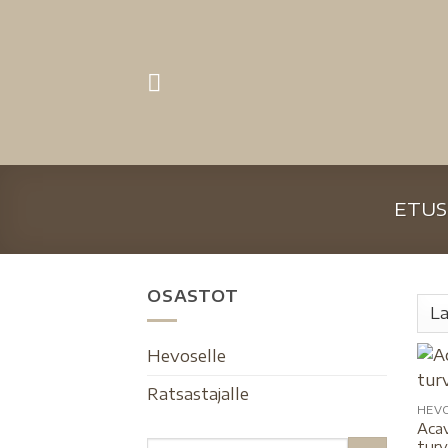
ETUS
OSASTOT
Hevoselle
Ratsastajalle
HEV
Acav
turv