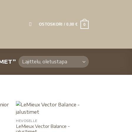
OSTOSKORI /
0,00
€
0
IMET”
HEVOSELLE
LeMieux Vector Balance -
jalustimet