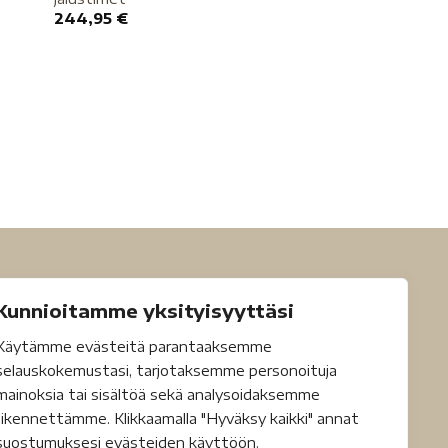
244,95
€
Kunnioitamme yksityisyyttäsi
Käytämme evästeitä parantaaksemme
selauskokemustasi, tarjotaksemme personoituja
mainoksia tai sisältöä sekä analysoidaksemme
liikennettämme. Klikkaamalla "Hyväksy kaikki" annat
suostumuksesi evästeiden käyttöön.