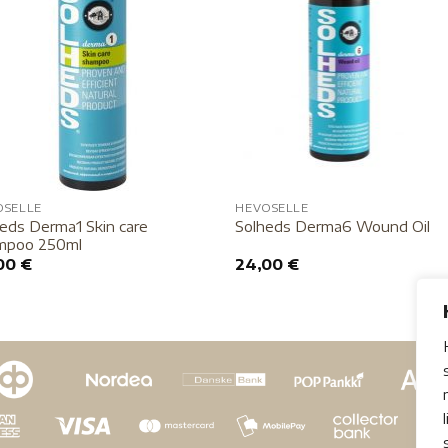
OSELLE
HEVOSELLE
eds Derma1 Skin care
Solheds Derma6 Wound Oil
mpoo 250ml
00
€
24,00
€