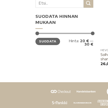
SUODATA HINNAN
MUKAAN
Hinta:
20 €
—
SUODATA
30 €
HEV
Solh
sha
26,