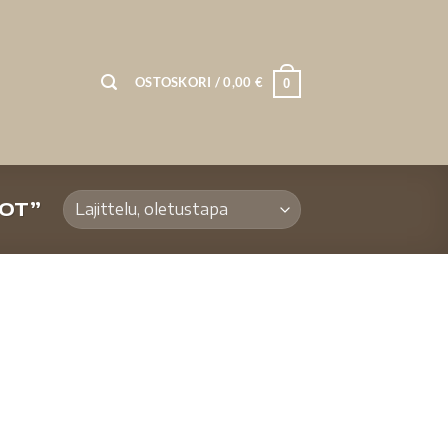
OSTOSKORI /
0,00
€
0
POT”