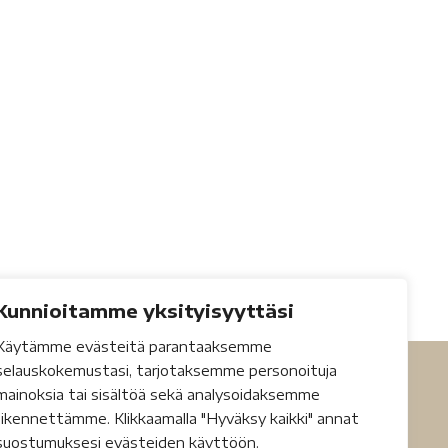
Kunnioitamme yksityisyyttäsi
Käytämme evästeitä parantaaksemme
selauskokemustasi, tarjotaksemme personoituja
mainoksia tai sisältöä sekä analysoidaksemme
liikennettämme. Klikkaamalla "Hyväksy kaikki" annat
suostumuksesi evästeiden käyttöön.