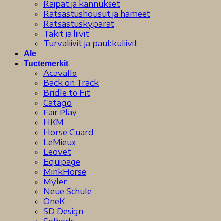
Raipat ja kannukset
Ratsastushousut ja hameet
Ratsastuskypärät
Takit ja liivit
Turvaliivit ja paukkuliivit
Ale
Tuotemerkit
Acavallo
Back on Track
Bridle to Fit
Catago
Fair Play
HKM
Horse Guard
LeMieux
Leovet
Equipage
MinkHorse
Myler
Neue Schule
OneK
SD Design
Solheds