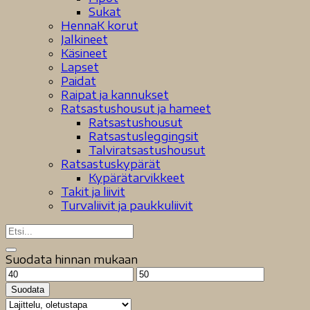
Sukat
HennaK korut
Jalkineet
Käsineet
Lapset
Paidat
Raipat ja kannukset
Ratsastushousut ja hameet
Ratsastushousut
Ratsastusleggingsit
Talviratsastushousut
Ratsastuskypärät
Kypärätarvikkeet
Takit ja liivit
Turvaliivit ja paukkuliivit
Suodata hinnan mukaan
Minimihinta
Maksimihinta
Suodata