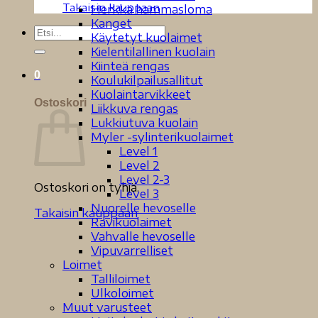
Takaisin kauppaan
Herkkä hammasloma
Kanget
Etsi:
Käytetyt kuolaimet
Kielentilallinen kuolain
Kiinteä rengas
0
Koulukilpailusallitut
Kuolaintarvikkeet
Ostoskori
Liikkuva rengas
Lukkiutuva kuolain
Myler -sylinterikuolaimet
Level 1
Level 2
Level 2-3
Ostoskori on tyhjä.
Level 3
Nuorelle hevoselle
Takaisin kauppaan
Ravikuolaimet
Vahvalle hevoselle
Vipuvarrelliset
Loimet
Talliloimet
Ulkoloimet
Muut varusteet