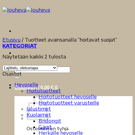
Skip
to
content
Etusivu
/
Tuotteet avainsanalla “hoitavat suojat”
KATEGORIAT
Näytetään kaikki 2 tulosta
Etsi:
Osastot
Hevoselle
Ostoskori /
0,00
€
0
Hoitotuotteet
Hoitotuotteet hevoselle
Hoitotuotteet varusteille
Jalustimet
Kuolaimet
Bridongit
Gägit
Ostoskori on tyhjä.
Herkälle hevoselle