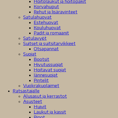
Hoitolaukut ja hoitopakit
Korvahuput
Rehut ja lisäravinteet
Satulahuovat
Estehuovat
Kouluhuovat
Padit ja romaanit
Satulavyöt
Suitset ja suitsitarvikkeet
Otsapannat
Suojat
Bootsit
Hivutussuojat
Hoitavat suojat
Jännesuojat
Pintelit
Vuokrakuolaimet
Ratsastajalle
Alusasut ja kerrastot
Asusteet
Huivit
Laukut ja kassit
Pipot