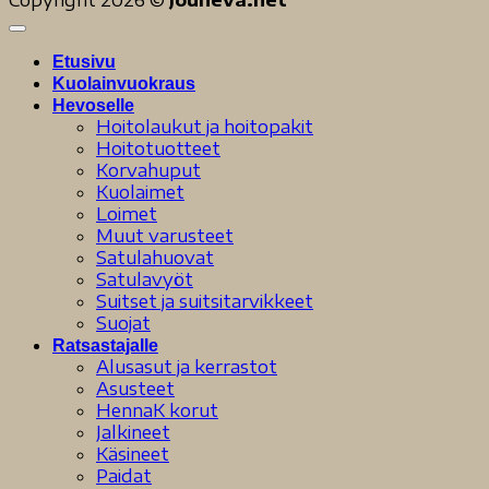
Etusivu
Kuolainvuokraus
Hevoselle
Hoitolaukut ja hoitopakit
Hoitotuotteet
Korvahuput
Kuolaimet
Loimet
Muut varusteet
Satulahuovat
Satulavyöt
Suitset ja suitsitarvikkeet
Suojat
Ratsastajalle
Alusasut ja kerrastot
Asusteet
HennaK korut
Jalkineet
Käsineet
Paidat