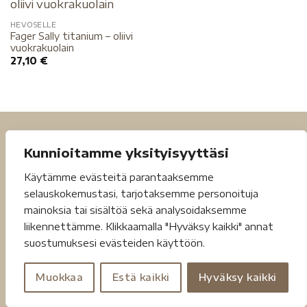
HEVOSELLE
Fager Sally titanium – oliivi
vuokrakuolain
27,10
€
Kunnioitamme yksityisyyttäsi
Käytämme evästeitä parantaaksemme
selauskokemustasi, tarjotaksemme personoituja
mainoksia tai sisältöä sekä analysoidaksemme
Tietosuojaseloste
Toimitusehdot
liikennettämme. Klikkaamalla "Hyväksy kaikki" annat
suostumuksesi evästeiden käyttöön.
Copyright 2026 ©
Jouheva.net
Muokkaa
Estä kaikki
Hyväksy kaikki