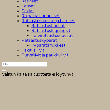
Käsineet
Lapset
Paidat
Raipat ja kannukset
Ratsastushousut ja hameet
Ratsastushousut
Ratsastusleggingsit
Talviratsastushousut
Ratsastuskypärät
Kypärätarvikkeet
Takit ja liivit
Turvaliivit ja paukkuliivit
Valitun kaltaisia tuotteita ei löytynyt.