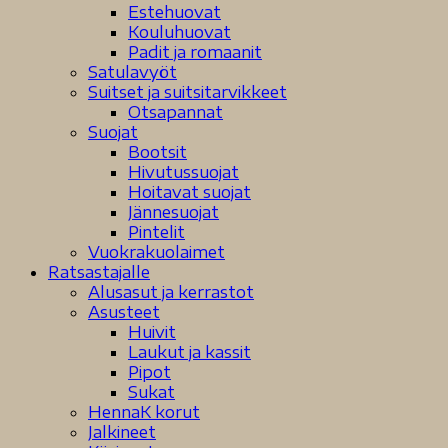
Estehuovat
Kouluhuovat
Padit ja romaanit
Satulavyöt
Suitset ja suitsitarvikkeet
Otsapannat
Suojat
Bootsit
Hivutussuojat
Hoitavat suojat
Jännesuojat
Pintelit
Vuokrakuolaimet
Ratsastajalle
Alusasut ja kerrastot
Asusteet
Huivit
Laukut ja kassit
Pipot
Sukat
HennaK korut
Jalkineet