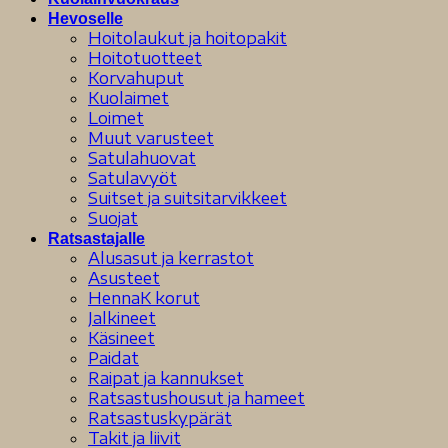
Hevoselle
Hoitolaukut ja hoitopakit
Hoitotuotteet
Korvahuput
Kuolaimet
Loimet
Muut varusteet
Satulahuovat
Satulavyöt
Suitset ja suitsitarvikkeet
Suojat
Ratsastajalle
Alusasut ja kerrastot
Asusteet
HennaK korut
Jalkineet
Käsineet
Paidat
Raipat ja kannukset
Ratsastushousut ja hameet
Ratsastuskypärät
Takit ja liivit