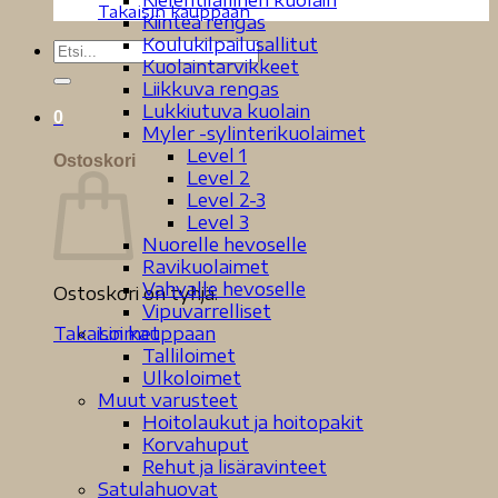
Kielentilallinen kuolain
Takaisin kauppaan
Kiinteä rengas
Koulukilpailusallitut
Etsi:
Kuolaintarvikkeet
Liikkuva rengas
Lukkiutuva kuolain
0
Myler -sylinterikuolaimet
Level 1
Ostoskori
Level 2
Level 2-3
Level 3
Nuorelle hevoselle
Ravikuolaimet
Vahvalle hevoselle
Ostoskori on tyhjä.
Vipuvarrelliset
Loimet
Takaisin kauppaan
Talliloimet
Ulkoloimet
Muut varusteet
Hoitolaukut ja hoitopakit
Korvahuput
Rehut ja lisäravinteet
Satulahuovat