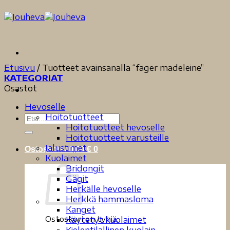
Skip
to
content
Etusivu
/
Tuotteet avainsanalla “fager madeleine”
KATEGORIAT
Osastot
Hevoselle
Hoitotuotteet
Etsi:
Hoitotuotteet hevoselle
Hoitotuotteet varusteille
Jalustimet
Ostoskori /
0,00
€
0
Kuolaimet
Bridongit
Gägit
Herkälle hevoselle
Herkkä hammasloma
Kanget
Ostoskori on tyhjä.
Käytetyt kuolaimet