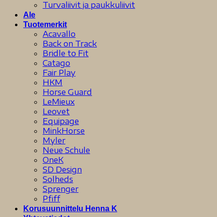
Turvaliivit ja paukkuliivit
Ale
Tuotemerkit
Acavallo
Back on Track
Bridle to Fit
Catago
Fair Play
HKM
Horse Guard
LeMieux
Leovet
Equipage
MinkHorse
Myler
Neue Schule
OneK
SD Design
Solheds
Sprenger
Pfiff
Korusuunnittelu Henna K