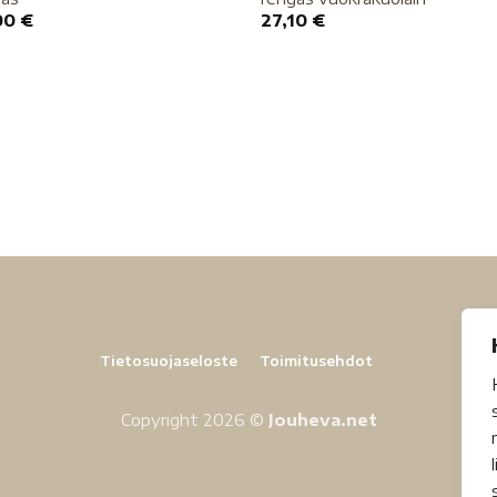
00
€
27,10
€
Tietosuojaseloste
Toimitusehdot
Copyright 2026 ©
Jouheva.net