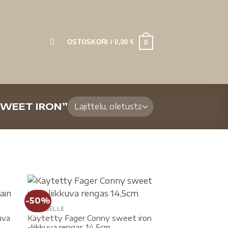
OSTOSKORI /
0,00
€
0
SWEET IRON”
-50%
HEVOSELLE
uva
Käytetty Fager Conny sweet iron
-liikkuva rengas 14,5cm