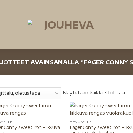
UOTTEET AVAINSANALLA “FAGER CONNY 
Näytetään kaikki 3 tulosta
OSELLE
HEVOSELLE
r Conny sweet iron -liikkuva
Fager Conny sweet iron -liikk
gas
rengas vuokrakuolain