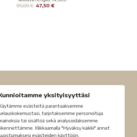
95,00
€
47,50
€
Kunnioitamme yksityisyyttäsi
Käytämme evästeitä parantaaksemme
selauskokemustasi, tarjotaksemme personoituja
mainoksia tai sisältöä sekä analysoidaksemme
liikennettämme. Klikkaamalla "Hyväksy kaikki" annat
suostumuksesi evästeiden käyttöön.