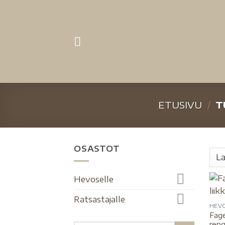
ETUSIVU
/
T
OSASTOT
Hevoselle
Ratsastajalle
HEV
Fage
ren