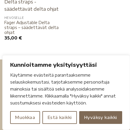
HEVOSELLE
Fager Adjustable Delta
straps – säädettävät delta
ohjat
35,00
€
Kunnioitamme yksityisyyttäsi
Käytämme evästeitä parantaaksemme
selauskokemustasi, tarjotaksemme personoituja
mainoksia tai sisältöä sekä analysoidaksemme
liikennettämme. Klikkaamalla "Hyväksy kaikki" annat
Tietosuojaseloste
Toimitusehdot
suostumuksesi evästeiden käyttöön.
Copyright 2026 ©
Jouheva.net
Muokkaa
Estä kaikki
Hyväksy kaikki