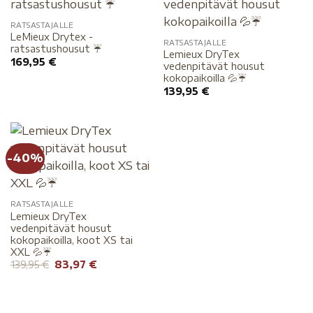
RATSASTAJALLE
LeMieux Drytex -
RATSASTAJALLE
ratsastushousut ☔️
Lemieux DryTex
169,95
€
vedenpitävät housut
kokopaikoilla 💦☔️
139,95
€
-40%
RATSASTAJALLE
Lemieux DryTex
vedenpitävät housut
kokopaikoilla, koot XS tai
XXL 💦☔️
Alkuperäinen
Nykyinen
139,95
€
83,97
€
hinta
hinta
oli:
on:
139,95 €.
83,97 €.