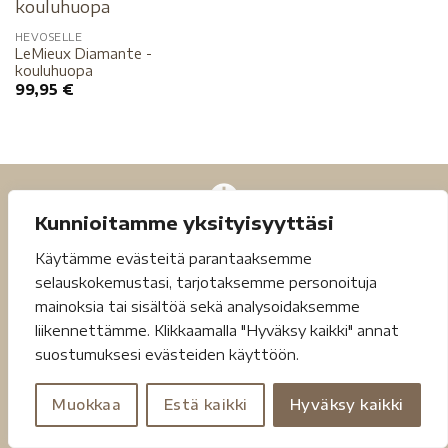
HEVOSELLE
LeMieux Diamante -
kouluhuopa
99,95
€
Kunnioitamme yksityisyyttäsi
Käytämme evästeitä parantaaksemme
selauskokemustasi, tarjotaksemme personoituja
mainoksia tai sisältöä sekä analysoidaksemme
liikennettämme. Klikkaamalla "Hyväksy kaikki" annat
suostumuksesi evästeiden käyttöön.
Tietosuojaseloste
Toimitusehdot
Muokkaa
Estä kaikki
Hyväksy kaikki
Copyright 2026 ©
Jouheva.net