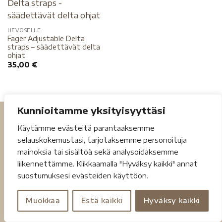
HEVOSELLE
Fager Adjustable Delta
straps – säädettävät delta
ohjat
35,00
€
Kunnioitamme yksityisyyttäsi
Käytämme evästeitä parantaaksemme
selauskokemustasi, tarjotaksemme personoituja
mainoksia tai sisältöä sekä analysoidaksemme
liikennettämme. Klikkaamalla "Hyväksy kaikki" annat
Tietosuojaseloste
Toimitusehdot
suostumuksesi evästeiden käyttöön.
Copyright 2026 ©
Jouheva.net
Muokkaa
Estä kaikki
Hyväksy kaikki