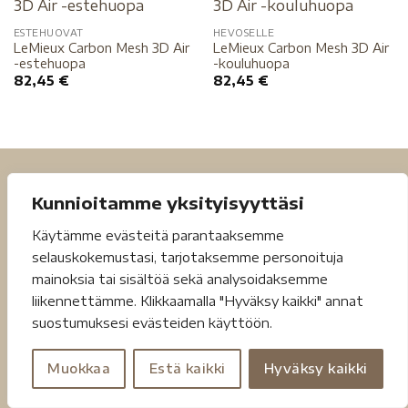
ESTEHUOVAT
HEVOSELLE
LeMieux Carbon Mesh 3D Air
LeMieux Carbon Mesh 3D Air
-estehuopa
-kouluhuopa
82,45
€
82,45
€
Kunnioitamme yksityisyyttäsi
Käytämme evästeitä parantaaksemme
selauskokemustasi, tarjotaksemme personoituja
mainoksia tai sisältöä sekä analysoidaksemme
Tietosuojaseloste
Toimitusehdot
liikennettämme. Klikkaamalla "Hyväksy kaikki" annat
suostumuksesi evästeiden käyttöön.
Copyright 2026 ©
Jouheva.net
Muokkaa
Estä kaikki
Hyväksy kaikki