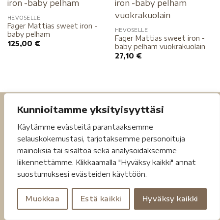
HEVOSELLE
Fager Mattias sweet iron -
HEVOSELLE
baby pelham
Fager Mattias sweet iron -
125,00
€
baby pelham vuokrakuolain
27,10
€
Kunnioitamme yksityisyyttäsi
Käytämme evästeitä parantaaksemme
selauskokemustasi, tarjotaksemme personoituja
mainoksia tai sisältöä sekä analysoidaksemme
liikennettämme. Klikkaamalla "Hyväksy kaikki" annat
Tietosuojaseloste
Toimitusehdot
suostumuksesi evästeiden käyttöön.
Copyright 2026 ©
Jouheva.net
Muokkaa
Estä kaikki
Hyväksy kaikki