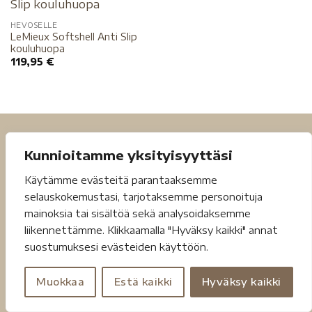
HEVOSELLE
LeMieux Softshell Anti Slip
kouluhuopa
119,95
€
Kunnioitamme yksityisyyttäsi
Käytämme evästeitä parantaaksemme
selauskokemustasi, tarjotaksemme personoituja
mainoksia tai sisältöä sekä analysoidaksemme
Tietosuojaseloste
Toimitusehdot
liikennettämme. Klikkaamalla "Hyväksy kaikki" annat
suostumuksesi evästeiden käyttöön.
Copyright 2026 ©
Jouheva.net
Muokkaa
Estä kaikki
Hyväksy kaikki