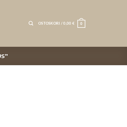
OSTOSKORI /
0,00
€
0
US”