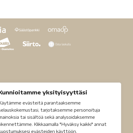
Kunnioitamme yksityisyyttäsi
Käytämme evästeitä parantaaksemme
selauskokemustasi, tarjotaksemme personoituja
mainoksia tai sisältöä sekä analysoidaksemme
liikennettämme. Klikkaamalla "Hyväksy kaikki" annat
suostumuksesi evästeiden käyttöön.