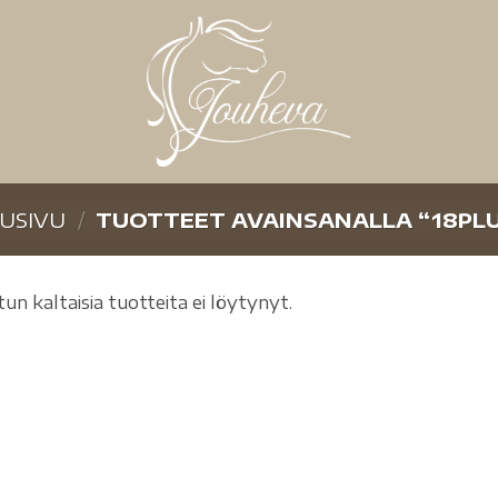
USIVU
/
TUOTTEET AVAINSANALLA “18PL
tun kaltaisia tuotteita ei löytynyt.