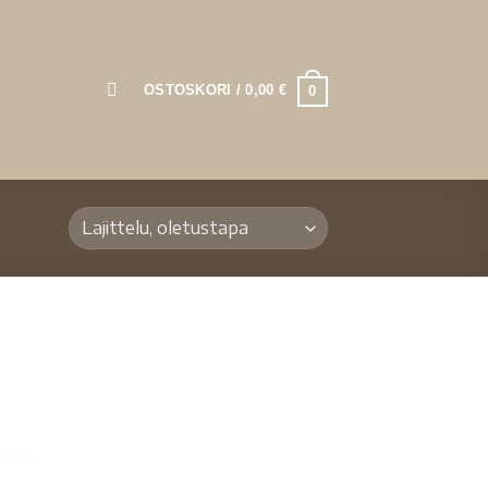
OSTOSKORI /
0,00
€
0