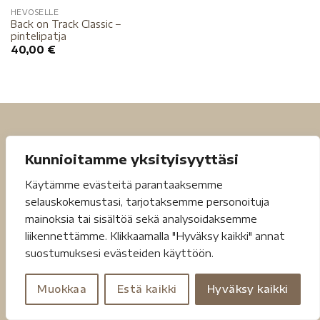
HEVOSELLE
Back on Track Classic –
pintelipatja
40,00
€
Kunnioitamme yksityisyyttäsi
Käytämme evästeitä parantaaksemme
selauskokemustasi, tarjotaksemme personoituja
Tietosuojaseloste
Toimitusehdot
mainoksia tai sisältöä sekä analysoidaksemme
liikennettämme. Klikkaamalla "Hyväksy kaikki" annat
Copyright 2026 ©
Jouheva.net
suostumuksesi evästeiden käyttöön.
Muokkaa
Estä kaikki
Hyväksy kaikki