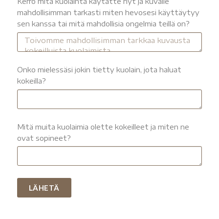
Kerro mitä kuolainta käytätte nyt ja kuvaile
mahdollisimman tarkasti miten hevosesi käyttäytyy
sen kanssa tai mitä mahdollisia ongelmia teillä on?
Onko mielessäsi jokin tietty kuolain, jota haluat
kokeilla?
Mitä muita kuolaimia olette kokeilleet ja miten ne
ovat sopineet?
LÄHETÄ