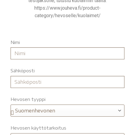
testijaksolle, tutustu kuolaimiin täältä:
https://www.jouheva.fi/product-
category/hevoselle/kuolaimet/
Nimi
Sähköposti
Hevosen tyyppi
Hevosen käyttötarkoitus